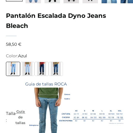
Pantalón Escalada Dyno Jeans
Bleach
Precio de oferta
58,50 €
Color:
Azul
Azul
Azul claro
Jeans oscuro
Azul marino
Guia de tallas ROCA
Guía
Talla
de
:
tallas