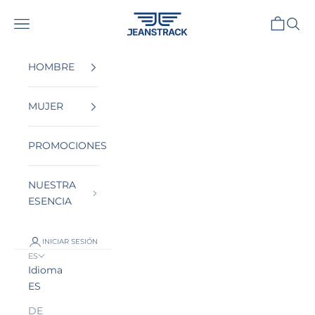
Ir al contenido
JeansTrack
Menú
Cesta
Busca
HOMBRE
MUJER
PROMOCIONES
NUESTRA
ESENCIA
INICIAR SESIÓN
ES
Idioma
ES
DE