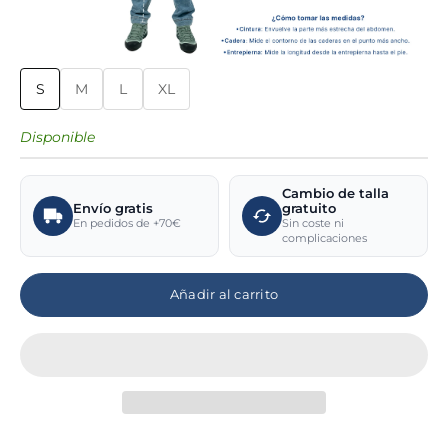
S
M
L
XL
Disponible
Cambio de talla
Envío gratis
gratuito
En pedidos de +70€
Sin coste ni
complicaciones
Añadir al carrito