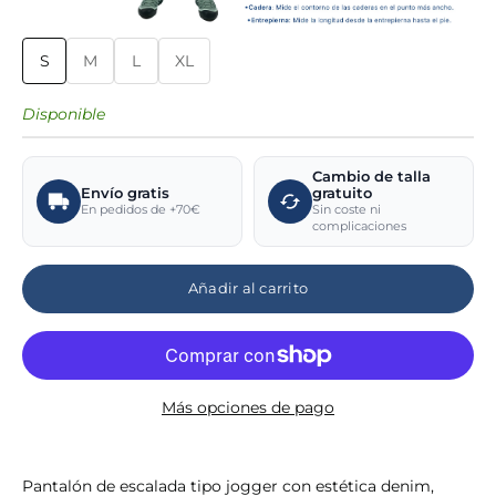
S
M
L
XL
Disponible
Cambio de talla
Envío gratis
gratuito
En pedidos de +70€
Sin coste ni
complicaciones
Añadir al carrito
Más opciones de pago
Pantalón de escalada tipo jogger con estética denim,