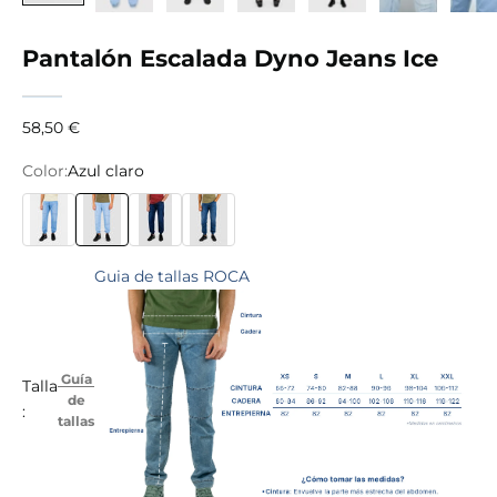
Pantalón Escalada Dyno Jeans Ice
Precio de oferta
58,50 €
Color:
Azul claro
Azul
Azul claro
Jeans oscuro
Azul marino
Guia de tallas ROCA
Guía
Talla
de
:
tallas