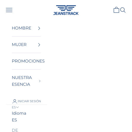
Ir al contenido
JeansTrack
Menú
Cesta
Busca
HOMBRE
MUJER
PROMOCIONES
NUESTRA
ESENCIA
INICIAR SESIÓN
ES
Idioma
ES
DE